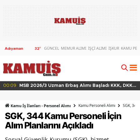
GÜNCEL
MEMUR ALIMI
İŞÇİ ALIMI
İŞKUR
KAMU PER
32
°
00:09
MSB 2026/3 Uzman Erbaş Alımı Başladı KKK, DKK
ve HKK Başvuru Şartları
Kamu Personeli Alımı
SGK, 344 
Kamu İş İlanları - Personel Alımı
SGK, 344 Kamu Personeli İçin
Alım Planlarını Açıkladı
Sosyal Güvenlik Kurumu (SGK), hizmet