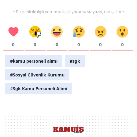
* Bu içerik ile ilgili yorum yok, ilk yorumu siz yazın, tartışalım *
0
0
0
0
0
0
#kamu personeli alımı
#sgk
#Sosyal Güvenlik Kurumu
#Sgk Kamu Personeli Alimi