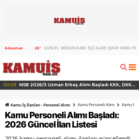
GÜNCEL
MEMUR ALIMI
İŞÇİ ALIMI
İŞKUR
KAMU PER
26
°
dı KKK, DKK
00:02
MSB 2026/4 Teknik Sınıf Uzman Erbaş 
63 Branşta Başvuru Şartları
Kamu Personeli Alımı
Kamu Pers
Kamu İş İlanları - Personel Alımı
Kamu Personeli Alımı Başladı:
2026 Güncel İlan Listesi
2026 kamu personeli alımı ilanları güncellendi.