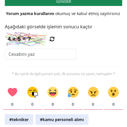
GÖNDER
Yorum yazma kurallarını
okumuş ve kabul etmiş sayılırsınız
Aşağıdaki görselde işlemin sonucu kaçtır
* Bu içerik ile ilgili yorum yok, ilk yorumu siz yazın, tartışalım *
0
0
0
0
0
0
#tekniker
#kamu personeli alımı