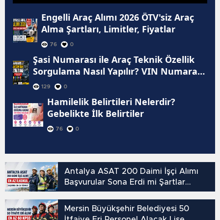
Şartlar 2026
Engelli Araç Alımı 2026 ÖTV'siz Araç
Alma Şartları, Limitler, Fiyatlar
76
0
Şasi Numarası ile Araç Teknik Özellik
Sorgulama Nasıl Yapılır? VIN Numarası
ile Hangi Bilgiler Öğrenilir? İ
129
0
Hamilelik Belirtileri Nelerdir?
Gebelikte İlk Belirtiler
76
0
Antalya ASAT 200 Daimi İşçi Alımı
Başvurular Sona Erdi mi Şartlar
Nelerdir?
Mersin Büyükşehir Belediyesi 50
İtfaiye Eri Personel Alacak Lise