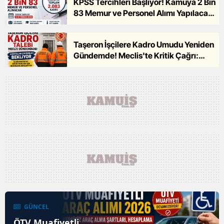
KPSS Tercihleri Başlıyor! Kamuya 2 Bin
83 Memur ve Personel Alımı Yapılacak
!
Taşeron İşçilere Kadro Umudu Yeniden
Gündemde! Meclis'te Kritik Çağrı:
Karayolları ve Kamu Çalışanları
Düzenleme Bekliyor
GÜNCEL
ÖTV Muafiyetli