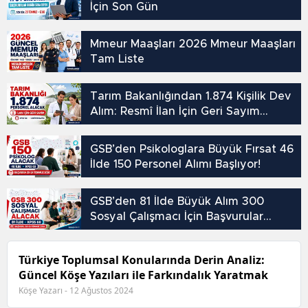
İçin Son Gün
Mmeur Maaşları 2026 Mmeur Maaşları
Tam Liste
Tarım Bakanlığından 1.874 Kişilik Dev
Alım: Resmî İlan İçin Geri Sayım
Başladı!
GSB’den Psikologlara Büyük Fırsat 46
İlde 150 Personel Alımı Başlıyor!
GSB’den 81 İlde Büyük Alım 300
Sosyal Çalışmacı İçin Başvurular
Başlıyor!
Türkiye Toplumsal Konularında Derin Analiz:
Güncel Köşe Yazıları ile Farkındalık Yaratmak
Köşe Yazarı - 12 Ağustos 2024