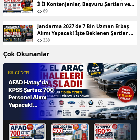
İl İl Kontenjanlar, Başvuru Şartları ve
KPSS Taban Puanları
89
Jandarma 2027'de 7 Bin Uzman Erbaş
Alımı Yapacak! İşte Beklenen Şartlar ve
Kontenjanlar
338
Çok Okunanlar
GÜNCEL
AFAD Hatay'da
KPSS Şartsız 700
Personel Alımı
Yapacak!
Başvurular Başladı