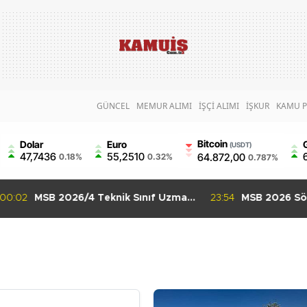
GÜNCEL
MEMUR ALIMI
İŞÇİ ALIMI
İŞKUR
KAMU P
Bitcoin
Dolar
Euro
(USDT)
47,7436
55,2510
64.872,00
0.18%
0.32%
0.787%
:02
MSB 2026/4 Teknik Sınıf Uzman
23:54
MSB 2026 Sözle
Erbaş Alımı Başladı 63 Branşta
Uzman Erbaş Alı
Başvuru Şartları
İçin Son Gün 9