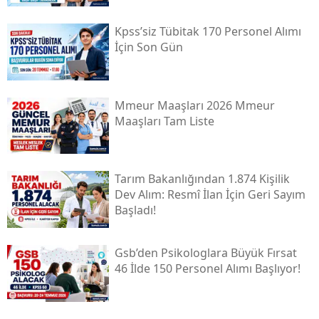
Kpss’siz Tübi̇tak 170 Personel Alımı
İçin Son Gün
Mmeur Maaşları 2026 Mmeur
Maaşları Tam Liste
Tarım Bakanlığından 1.874 Kişilik
Dev Alım: Resmî İlan İçin Geri Sayım
Başladı!
Gsb’den Psikologlara Büyük Fırsat
46 İlde 150 Personel Alımı Başlıyor!