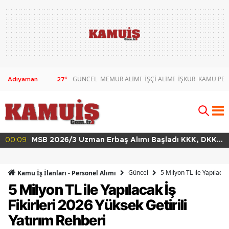
GÜNCEL
MEMUR ALIMI
İŞÇİ ALIMI
İŞKUR
KAMU PER
27
°
00:02
MSB 2026/4 Teknik Sınıf Uzman Erbaş Alımı Başladı
63 Branşta Başvuru Şartları
Güncel
5 Milyon TL ile Yapılacak
Kamu İş İlanları - Personel Alımı
5 Milyon TL ile Yapılacak İş
Fikirleri 2026 Yüksek Getirili
Yatırım Rehberi