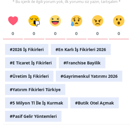
* Bu içerik ile ilgili yorum yok, ilk yorumu siz yazın, tartışalım *
0
0
0
0
0
0
#2026 İş Fikirleri
#En Karlı İş Fikirleri 2026
#E Ticaret İş Fikirleri
#Franchise Bayilik
#Üretim İş Fikirleri
#Gayrimenkul Yatırımı 2026
#Yatırım Fikirleri Türkiye
#5 Milyon Tl İle İş Kurmak
#Butik Otel Açmak
#Pasif Gelir Yöntemleri