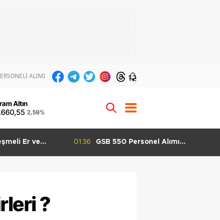
ERSONELİ ALIMI
12
ram Altın
.660,55
2,59%
el Alımı
01:29
GSB 600 Personel Alımı Taban
şladı KPSS 60
Puanları Kaç Olabilir? Grup Grup
 Yapılabilecek
KPSS Tahmini
rleri ?