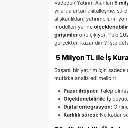
Vadeden Yatırım Alanları
5 mil
yıllarda artan dijitalleşme, sürd
alışkanlıkları, yatırımcıların y
modelleri yerine
ölçeklenebilir
girişimler
öne çıkıyor. Peki 202
gerçekten kazandırır? İşte de
5 Milyon TL ile İş Kur
Başarılı bir yatırım için sadece
mutlaka analiz edilmelidir:
Pazar ihtiyacı:
Talep olmay
Ölçeklenebilirlik:
İş büyütü
Dijital entegrasyon:
Online
Karlılık süresi:
Ne kadar sü