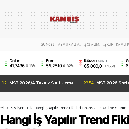
GÜNCEL
MEMUR ALIMI
İŞÇİ ALIMI
İŞKUR
KAMU P
Bitcoin
Dolar
Euro
G
(USDT)
47,7436
55,2510
6
65.000,01
0.18%
0.32%
1.155%
:54
MSB 2026 Sözleşmeli Er ve
01:36
GSB 550 Person
Uzman Erbaş Alımı Başladı 3 İlan
Başvuruları Ba
İçin Son Gün 9 Ağustos
Puanla Başvuru
el
5 Milyon TL ile Hangi İş Yapılır Trend Fikirleri ? 2026’da En Karlı ve Yatırım
Hangi İş Yapılır Trend Fiki