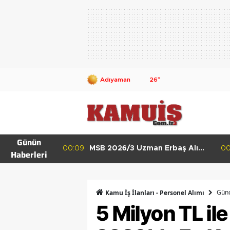
26
°
Günün
 Erbaş Alımı
00:02
MSB 2026/4 Teknik Sınıf Uzman
23
Haberleri
 ve HKK
Erbaş Alımı Başladı 63 Branşta
Başvuru Şartları
Günc
Kamu İş İlanları - Personel Alımı
5 Milyon TL ile 