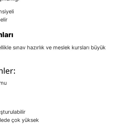
siyeli
elir
ları
ellikle sınav hazırlık ve meslek kursları büyük
mler:
rmu
şturulabilir
ede çok yüksek