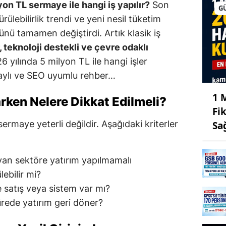
yon TL sermaye ile hangi iş yapılır?
Son
G
ürülebilirlik trendi ve yeni nesil tüketim
önünü tamamen değiştirdi. Artık klasik iş
, teknoloji destekli ve çevre odaklı
6 yılında 5 milyon TL ile hangi işler
taylı ve SEO uyumlu rehber…
1 
arken Nelere Dikkat Edilmeli?
Fi
 sermaye yeterli değildir. Aşağıdaki kriterler
Sa
an sektöre yatırım yapılmamalı
lebilir mi?
 satış veya sistem var mı?
rede yatırım geri döner?