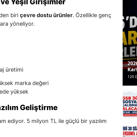
 ve Yeşil Girişimler
nden biri
çevre dostu ürünler
. Özellikle genç
lara yöneliyor.
202
Karl
aj üretimi
Tav
120 
Fiki
ay ö
yüksek marka değeri
Dü
ede yüksek
Ser
zılım Geliştirme
 ediyor. 5 milyon TL ile güçlü bir yazılım