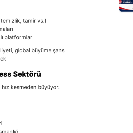
temizlik, tamir vs.)
maları
lı platformlar
yeti, global büyüme şansı
sek
ness Sektörü
tör hız kesmeden büyüyor.
i
şmanlığı