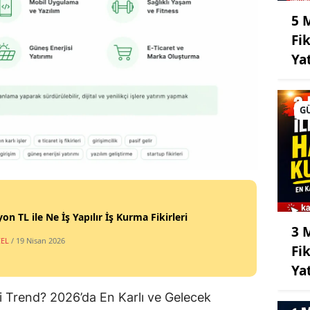
5 
Fi
Ya
G
yon TL ile Ne İş Yapılır İş Kurma Fikirleri
3 
EL
/ 19 Nisan 2026
Fik
Ya
eri Trend? 2026’da En Karlı ve Gelecek