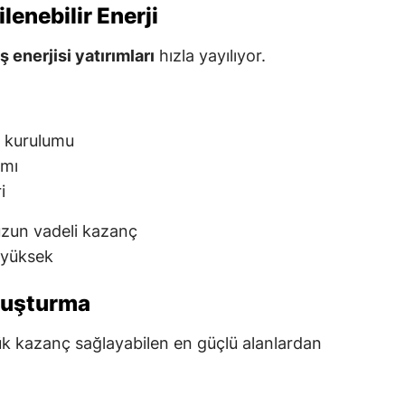
lenebilir Enerji
 enerjisi yatırımları
hızla yayılıyor.
) kurulumu
ımı
i
uzun vadeli kazanç
 yüksek
luşturma
ük kazanç sağlayabilen en güçlü alanlardan