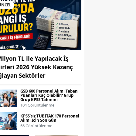
ÜNCEL
Milyon TL ile Yapılacak İş
kirleri 2026 Yüksek Kazanç
ğlayan Sektörler
GSB 600 Personel Alımı Taban
Puanları Kaç Olabilir? Grup
Grup KPSS Tahmini
104 Görüntülenme
KPSS’siz TÜBİTAK 170 Personel
Alımı İçin Son Gün
66 Görüntülenme