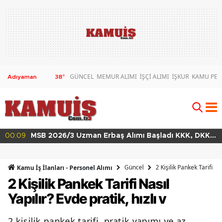
GÜNCEL
MEMUR ALIMI
İŞÇİ ALIMI
İŞKUR
KAMU PER
38
°
00:02
MSB 2026/4 Teknik Sınıf Uzman Erbaş Alımı Başladı
63 Branşta Başvuru Şartları
Güncel
2 Kişilik Pankek Tarifi Nas
Kamu İş İlanları - Personel Alımı
2 Kişilik Pankek Tarifi Nasıl
Yapılır? Evde pratik, hızlı v
2 kişilik pankek tarifi, pratik yapımı ve az