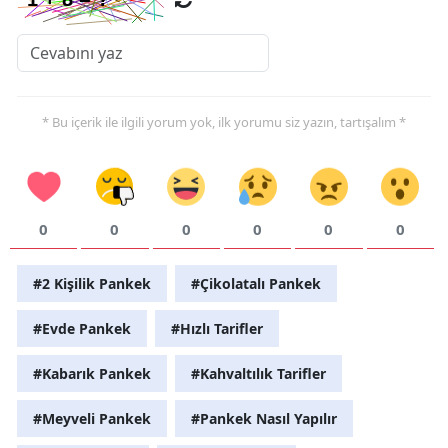
* Bu içerik ile ilgili yorum yok, ilk yorumu siz yazın, tartışalım *
0
0
0
0
0
0
#2 Kişilik Pankek
#Çikolatalı Pankek
#Evde Pankek
#Hızlı Tarifler
#Kabarık Pankek
#Kahvaltılık Tarifler
#Meyveli Pankek
#Pankek Nasıl Yapılır