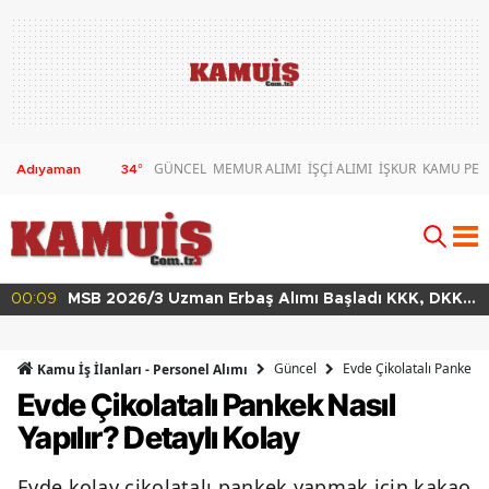
GÜNCEL
MEMUR ALIMI
İŞÇİ ALIMI
İŞKUR
KAMU PER
34
°
K, DKK
00:02
MSB 2026/4 Teknik Sınıf Uzman Erbaş Alımı
63 Branşta Başvuru Şartları
Güncel
Evde Çikolatalı Pankek Na
Kamu İş İlanları - Personel Alımı
Evde Çikolatalı Pankek Nasıl
Yapılır? Detaylı Kolay
Evde kolay çikolatalı pankek yapmak için kakao