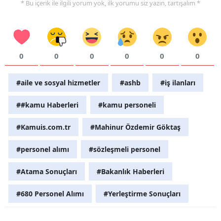
* Bu içerik ile ilgili yorum yok, ilk yorumu siz yazın, tartışalım *
0
0
0
0
0
0
#aile ve sosyal hizmetler
#ashb
#iş ilanları
##kamu Haberleri
#kamu personeli
#Kamuis.com.tr
#Mahinur Özdemir Göktaş
#personel alımı
#sözleşmeli personel
#Atama Sonuçları
#Bakanlık Haberleri
#680 Personel Alımı
#Yerleştirme Sonuçları