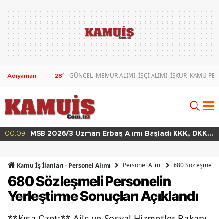
GÜNCEL
MEMUR ALIMI
İŞÇİ ALIMI
İŞKUR
KAMU PER
28
°
3 Uzman Erbaş Alımı Başladı KKK, DKK
00:02
MSB 2026/4
vuru Şartları
63 Branşta
Personel Alımı
680 Sözleşmeli P
Kamu İş İlanları - Personel Alımı
680 Sözleşmeli Personelin
Yerleştirme Sonuçları Açıklandı
**Kısa Özet:** Aile ve Sosyal Hizmetler Bakanı