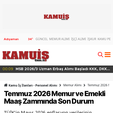
GÜNCEL
MEMUR ALIMI
İŞÇİ ALIMI
İŞKUR
KAMU PER
34
°
MSB 2026/3 Uzman Erbaş Alımı Başladı KKK, DKK
00:02
ve HKK Başvuru Şartları
Memur Alımı
Temmuz 2026 Mem
Kamu İş İlanları - Personel Alımı
Temmuz 2026 Memur ve Emekli
Maaş Zammında Son Durum
TÜİK'in Mayıs 2026 enflasyon verilerinin