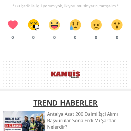
* Bu içerik ile ilgili yorum yok, ilk yorumu siz yazın, tartışalım *
0
0
0
0
0
0
TREND HABERLER
Antalya Asat 200 Daimi İşçi Alımı
Başvurular Sona Erdi Mi Şartlar
Nelerdir?