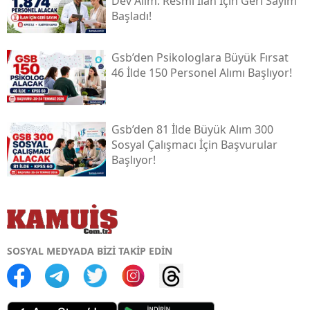
Dev Alım: Resmî İlan İçin Geri Sayım
Başladı!
Gsb’den Psikologlara Büyük Fırsat
46 İlde 150 Personel Alımı Başlıyor!
Gsb’den 81 İlde Büyük Alım 300
Sosyal Çalışmacı İçin Başvurular
Başlıyor!
SOSYAL MEDYADA BİZİ TAKİP EDİN