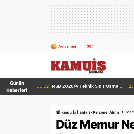
38
°
Günün
k Sınıf Uzman
23:54
MSB 2026 Sözleşmeli Er ve
01
Haberleri
ı 63 Branşta
Uzman Erbaş Alımı Başladı 3 İlan
İçin Son Gün 9 Ağustos
Mem
Kamu İş İlanları - Personel Alımı
Düz Memur Ne İ