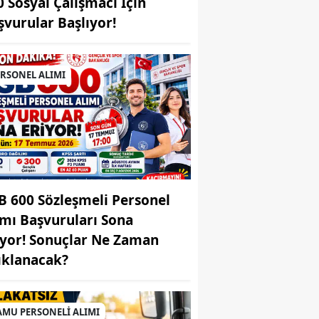
0 Sosyal Çalışmacı İçin
şvurular Başlıyor!
ERSONEL ALIMI
B 600 Sözleşmeli Personel
ımı Başvuruları Sona
iyor! Sonuçlar Ne Zaman
ıklanacak?
AMU PERSONELİ ALIMI