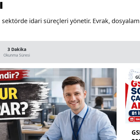
ı
ktörde idari süreçleri yönetir. Evrak, dosyalama v
3 Dakika
Okunma Süresi
G
GS