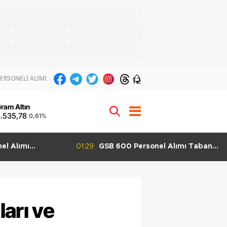
ERSONELİ ALIMI
12
ram Altın
.535,78
0,61%
el Alımı Taban
01:22
KPSS’siz TÜBİTAK 170 Personel
abilir? Grup Grup
Alımı İçin Son Gün
arı ve