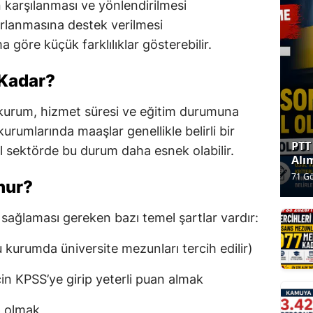
 karşılanması ve yönlendirilmesi
rlanmasına destek verilmesi
a göre küçük farklılıklar gösterebilir.
Kadar?
 kurum, hizmet süresi ve eğitim durumuna
urumlarında maaşlar genellikle belirli bir
PTT
el sektörde bu durum daha esnek olabilir.
Alı
Nas
71 G
nur?
Yap
hafta
Yen
Sis
sağlaması gereken bazı temel şartlar vardır:
Şart
Olu
kurumda üniversite mezunları tercih edilir)
n KPSS’ye girip yeterli puan almak
p olmak