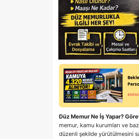
Bekl
Perso
#MEMU
Düz Memur Ne İş Yapar? Görevl
memur, kamu kurumları ve bazı 
düzenli şekilde yürütülmesini s