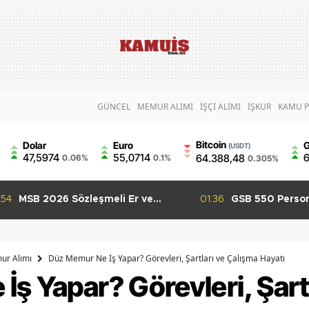
GÜNCEL
MEMUR ALIMI
İŞÇİ ALIMI
İŞKUR
KAMU P
Bitcoin
Dolar
Euro
G
(USDT)
47,5974
55,0714
6
64.388,48
0.06%
0.1%
0.305%
:36
GSB 550 Personel Alımı
01:29
GSB 600 Person
Başvuruları Başladı KPSS 60
Puanları Kaç Ol
Puanla Başvuru Yapılabilecek
KPSS Tahmini
ur Alımı
Düz Memur Ne İş Yapar? Görevleri, Şartları ve Çalışma Hayatı
ş Yapar? Görevleri, Şartl