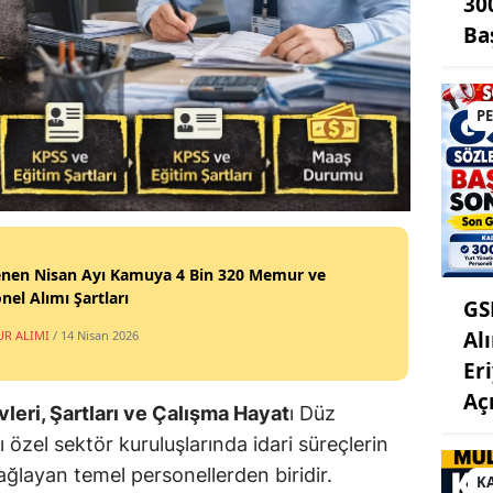
30
Ba
P
enen Nisan Ayı Kamuya 4 Bin 320 Memur ve
nel Alımı Şartları
GS
Al
R ALIMI
/ 14 Nisan 2026
Er
Aç
eri, Şartları ve Çalışma Hayat
ı Düz
özel sektör kuruluşlarında idari süreçlerin
ağlayan temel personellerden biridir.
K