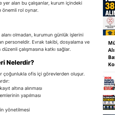
 yer alan bu çalışanlar, kurum içindeki
e önemli rol oynar.
k alanı olmadan, kurumun günlük işlerini
an personeldir. Evrak takibi, dosyalama ve
Mü
n düzenli çalışmasına katkı sağlar.
Al
Ba
i Nelerdir?
Ko
r çoğunlukla ofis içi görevlerden oluşur.
rdır:
kayıt altına alınması
emlerinin yapılması
in yönetilmesi