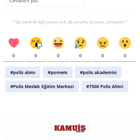
* Bu içerik ile ilgili yorum yok, ilk yorumu siz yazın, tartışalım *
0
0
0
0
0
0
#polis alımı
#pomem
#polis akademisi
#Polis Meslek Eğitim Merkezi
#7500 Polis Alimi