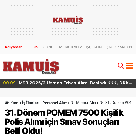
GÜNCEL
MEMUR ALIMI
İŞÇİ ALIMI
İŞKUR
KAMU PER
25
°
00:09
MSB 2026/3 Uzman Erbaş Alımı Başladı KKK, DKK
ve HKK Başvuru Şartları
Memur Alımı
31. Dönem POMEM 75
Kamu İş İlanları - Personel Alımı
31. Dönem POMEM 7500 Kişilik
Polis Alımı için Sınav Sonuçları
Belli Oldu!