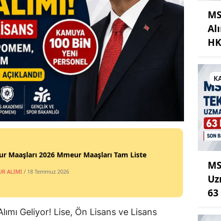
MS
Al
HK
K
r Maaşları 2026 Mmeur Maaşları Tam Liste
MS
R ALIMI
/ 18 Temmuz 2026
Uz
63
ımı Geliyor! Lise, Ön Lisans ve Lisans