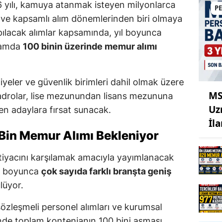
 yılı, kamuya atanmak isteyen milyonlarca
P
n ve kapsamlı alım dönemlerinden biri olmaya
apılacak alımlar kapsamında, yıl boyunca
plamda
100 binin üzerinde memur alımı
diyeler ve güvenlik birimleri dahil olmak üzere
MS
kadrolar, lise mezunundan lisans mezununa
Uz
en adaylara fırsat sunacak.
İl
in Memur Alımı Bekleniyor
tiyacını karşılamak amacıyla yayımlanacak
lı boyunca
çok sayıda farklı branşta geniş
lüyor.
özleşmeli personel alımları ve kurumsal
iğinde toplam kontenjanın 100 bini aşması