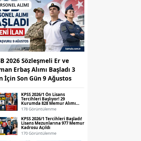
ERSONEL ALIMI
B 2026 Sözleşmeli Er ve
man Erbaş Alımı Başladı 3
an İçin Son Gün 9 Ağustos
KPSS 2026/1 Ön Lisans
Tercihleri Başlıyor! 29
Kurumda 828 Memur Alımı
Yapılacak
178 Görüntülenme
KPSS 2026/1 Tercihleri Başladı!
Lisans Mezunlarına 977 Memur
Kadrosu Açıldı
170 Görüntülenme