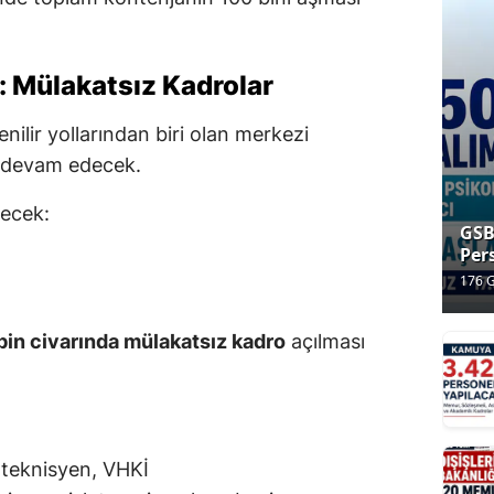
 Mülakatsız Kadrolar
nilir yollarından biri olan merkezi
a devam edecek.
lecek:
GSB
Per
Baş
176 
Baş
hafta
60 
bin civarında mülakatsız kadro
açılması
Baş
Yap
 teknisyen, VHKİ