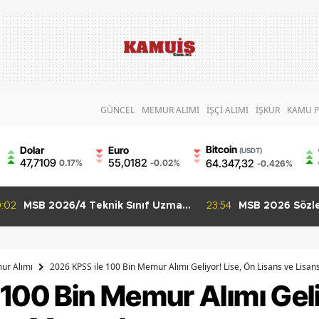
GÜNCEL
MEMUR ALIMI
İŞÇİ ALIMI
İŞKUR
KAMU P
Bitcoin
Dolar
Euro
(USDT)
47,7109
55,0182
64.347,32
0.17%
-0.02%
-0.426%
:54
MSB 2026 Sözleşmeli Er ve
01:36
GSB 550 Person
Uzman Erbaş Alımı Başladı 3 İlan
Başvuruları Ba
İçin Son Gün 9 Ağustos
Puanla Başvuru
ur Alımı
2026 KPSS ile 100 Bin Memur Alımı Geliyor! Lise, Ön Lisans ve Lisa
100 Bin Memur Alımı Geli