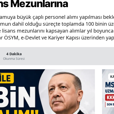
ans Mezunlarına
kamuya büyük çaplı personel alımı yapılması bekle
un dahil olduğu süreçte toplamda 100 binin ü
 ve lisans mezunlarını kapsayan alımlar yıl boyunc
ar ÖSYM, e-Devlet ve Kariyer Kapısı üzerinden yap
4 Dakika
Okunma Süresi
K