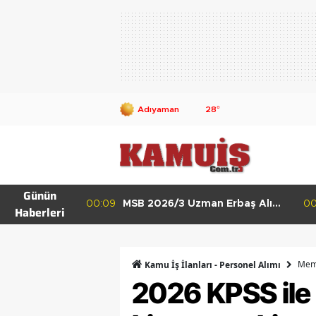
28
°
Günün
 Erbaş Alımı
00:02
MSB 2026/4 Teknik Sınıf Uzman
23
Haberleri
 ve HKK
Erbaş Alımı Başladı 63 Branşta
Başvuru Şartları
Mem
Kamu İş İlanları - Personel Alımı
2026 KPSS ile 