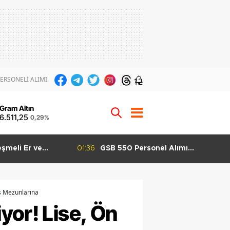
ERSONELİ ALIMI
12
Gram Altın
6.511,25
0,29%
el Alımı
01:29
GSB 600 Personel Alımı Taban
şladı KPSS 60
Puanları Kaç Olabilir? Grup Grup
 Yapılabilecek
KPSS Tahmini
ns Mezunlarına
yor! Lise, Ön