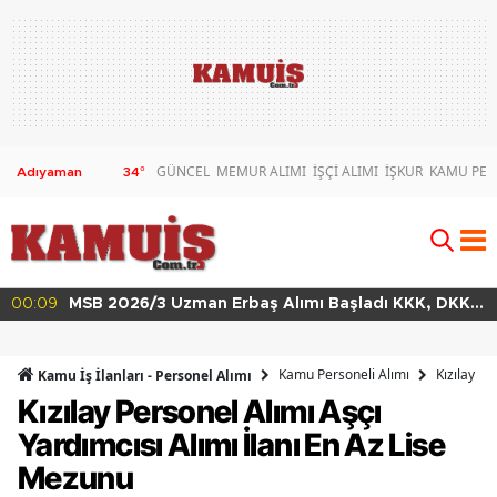
GÜNCEL
MEMUR ALIMI
İŞÇİ ALIMI
İŞKUR
KAMU PER
34
°
DKK
00:02
MSB 2026/4 Teknik Sınıf Uzman Erbaş Alımı Ba
63 Branşta Başvuru Şartları
Kamu Personeli Alımı
Kızılay Pe
Kamu İş İlanları - Personel Alımı
Kızılay Personel Alımı Aşçı
Yardımcısı Alımı İlanı En Az Lise
Mezunu