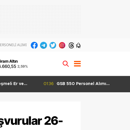
ERSONELİ ALIMI
12
Gram Altın
6.660,55
2,59%
şmeli Er ve
01:36
GSB 550 Personel Alımı
mı Başladı 3 İlan
Başvuruları Başladı KPSS 60
 Ağustos
Puanla Başvuru Yapılabilecek
aşvurular 26-