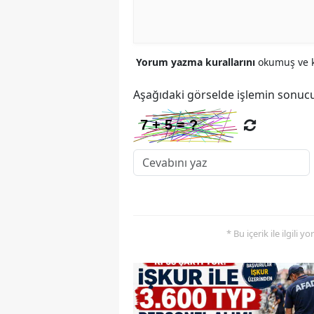
Yorum yazma kurallarını
okumuş ve k
Aşağıdaki görselde işlemin sonucu
* Bu içerik ile ilgili 