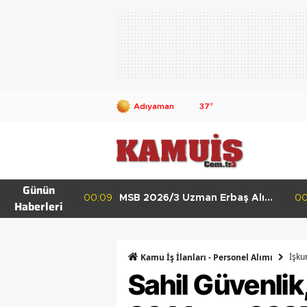
37
°
Günün
Belediyesi 50
00:09
MSB 2026/3 Uzman Erbaş Alımı
00
Haberleri
l Alacak Lise
Başladı KKK, DKK ve HKK
Başvuru Şartları
İşku
Kamu İş İlanları - Personel Alımı
Sahil Güvenlik