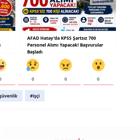
AFAD Hatay'da KPSS Şartsız 700
ı
Personel Alımı Yapacak! Başvurular
Başladı
0
0
0
0
güvenlik
#işçi