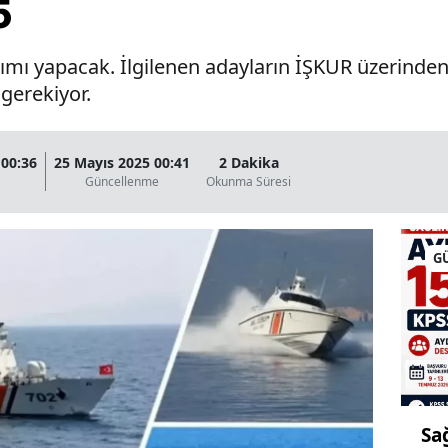
5
alımı yapacak. İlgilenen adayların İŞKUR üzerinden
gerekiyor.
 00:36
25 Mayıs 2025 00:41
2 Dakika
a
Güncellenme
Okunma Süresi
G
Sa