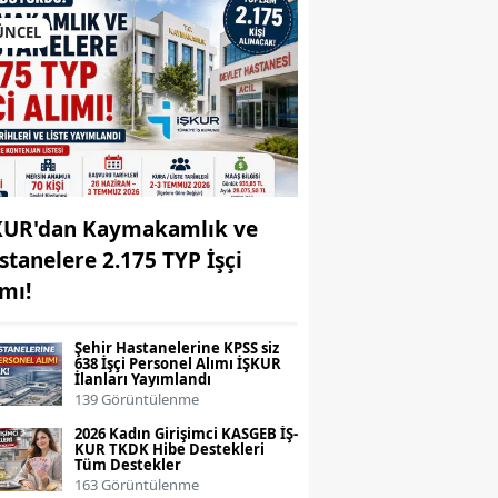
ÜNCEL
KUR'dan Kaymakamlık ve
stanelere 2.175 TYP İşçi
ımı!
Şehir Hastanelerine KPSS siz
638 İşçi Personel Alımı İŞKUR
İlanları Yayımlandı
139 Görüntülenme
2026 Kadın Girişimci KASGEB İŞ-
KUR TKDK Hibe Destekleri
Tüm Destekler
163 Görüntülenme