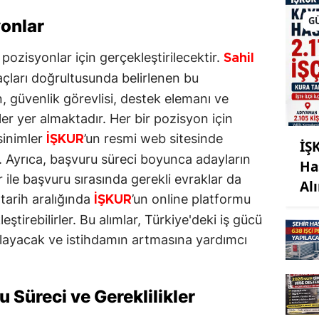
G
yonlar
i pozisyonlar için gerçekleştirilecektir.
Sahil
açları doğrultusunda belirlenen bu
, güvenlik görevlisi, destek elemanı ve
ller yer almaktadır. Her bir pozisyon için
sinimler
’un resmi web sitesinde
İŞKUR
İŞ
ır. Ayrıca, başvuru süreci boyunca adayların
Ha
ile başvuru sırasında gerekli evraklar da
Al
n tarih aralığında
’un online platformu
İŞKUR
ştirebilirler. Bu alımlar, Türkiye'deki iş gücü
ğlayacak ve istihdamın artmasına yardımcı
 Süreci ve Gereklilikler