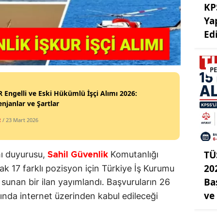
KP
Ya
Ed
P
 Engelli ve Eski Hükümlü İşçi Alımı 2026:
njanlar ve Şartlar
R
/ 23 Mart 2026
TÜ
ımı duyurusu,
Komutanlığı
Sahil Güvenlik
20
cak 17 farklı pozisyon için Türkiye İş Kurumu
Ba
i sunan bir ilan yayımlandı. Başvuruların 26
ve
sında internet üzerinden kabul edileceği