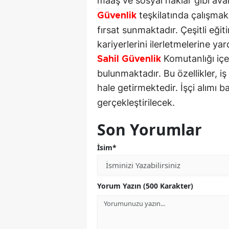
maaş ve sosyal haklar gibi ava
teşkilatında çalışmak
Güvenlik
fırsat sunmaktadır. Çeşitli eği
kariyerlerini ilerletmelerine yard
Komutanlığı içer
Sahil Güvenlik
bulunmaktadır. Bu özellikler, i
hale getirmektedir. İşçi alımı b
gerçekleştirilecek.
Son Yorumlar
İsim*
Yorum Yazın (500 Karakter)