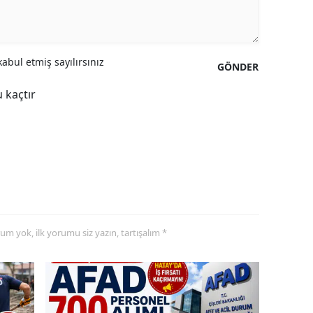
abul etmiş sayılırsınız
GÖNDER
 kaçtır
yorum yok, ilk yorumu siz yazın, tartışalım *