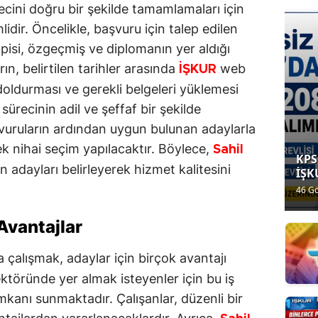
ecini doğru bir şekilde tamamlamaları için
lidir. Öncelikle, başvuru için talep edilen
pisi, özgeçmiş ve diplomanın yer aldığı
ın, belirtilen tarihler arasında
web
İŞKUR
i doldurması ve gerekli belgeleri yüklemesi
sürecinin adil ve şeffaf bir şekilde
vuruların ardından uygun bulunan adaylarla
ek nihai seçim yapılacaktır. Böylece,
Sahil
KPS
 adayları belirleyerek hizmet kalitesini
İŞK
Bin
46 G
Per
ay ö
Alı
 Avantajlar
Güv
Tem
Kad
 çalışmak, adaylar için birçok avantajı
ktöründe yer almak isteyenler için bu iş
 imkanı sunmaktadır. Çalışanlar, düzenli bir