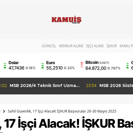
GÜNCEL
MEMUR ALIMI
İŞÇİ ALIMI
İŞKUR
KAMU P
Bitcoin
Dolar
Euro
(USDT)
47,7436
55,2510
64.872,00
0.18%
0.32%
0.787%
:02
MSB 2026/4 Teknik Sınıf Uzman
23:54
MSB 2026 Sözle
Erbaş Alımı Başladı 63 Branşta
Uzman Erbaş Alı
Başvuru Şartları
İçin Son Gün 9
r
Sahil Güvenlik, 17 İşçi Alacak! İŞKUR Başvurular 26-30 Mayıs 2025
, 17 İşçi Alacak! İŞKUR B