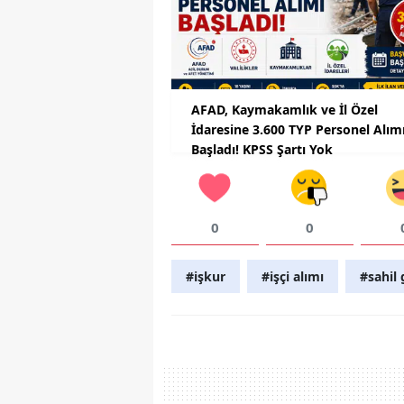
AFAD, Kaymakamlık ve İl Özel
İdaresine 3.600 TYP Personel Alım
Başladı! KPSS Şartı Yok
0
0
#işkur
#işçi alımı
#sahil 