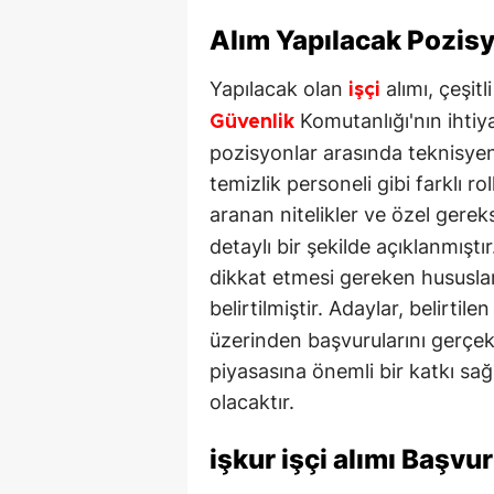
Alım Yapılacak Pozis
Yapılacak olan
alımı, çeşitl
işçi
Komutanlığı'nın ihtiy
Güvenlik
pozisyonlar arasında teknisyen
temizlik personeli gibi farklı ro
aranan nitelikler ve özel gerek
detaylı bir şekilde açıklanmışt
dikkat etmesi gereken hususlar 
belirtilmiştir. Adaylar, belirtile
üzerinden başvurularını gerçekle
piyasasına önemli bir katkı sa
olacaktır.
işkur
işçi
alımı Başvuru