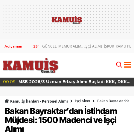
GÜNCEL
MEMUR ALIMI
İŞÇİ ALIMI
İŞKUR
KAMU PER
25
°
00:09
MSB 2026/3 Uzman Erbaş Alımı Başladı KKK, DKK
ve HKK Başvuru Şartları
İşçi Alımı
Bakan Bayraktar’dan İ
Kamu İş İlanları - Personel Alımı
Bakan Bayraktar’dan İstihdam
Müjdesi: 1500 Madenci ve İşçi
Alımı