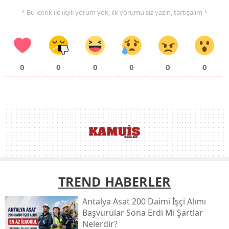
* Bu içerik ile ilgili yorum yok, ilk yorumu siz yazın, tartışalım *
0
0
0
0
0
0
TREND HABERLER
Antalya Asat 200 Daimi İşçi Alımı
Başvurular Sona Erdi Mi Şartlar
Nelerdir?