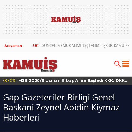
GÜNCEL
MEMUR ALIMI
İŞÇİ ALIMI
İŞKUR
KAMU PER
38
°
00:09
MSB 2026/3 Uzman Erbaş Alımı Başladı KKK, DKK
ve HKK Başvuru Şartları
Gap Gazeteciler Birligi Genel
Baskani Zeynel Abidin Kiymaz
Haberleri