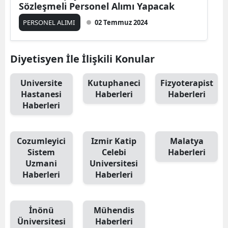
Sözleşmeli Personel Alımı Yapacak
PERSONEL ALIMI
02 Temmuz 2024
Diyetisyen İle İlişkili Konular
Universite
Kutuphaneci
Fizyoterapist
Hastanesi
Haberleri
Haberleri
Haberleri
Cozumleyici
Izmir Katip
Malatya
Sistem
Celebi
Haberleri
Uzmani
Universitesi
Haberleri
Haberleri
İnönü
Mühendis
Üniversitesi
Haberleri