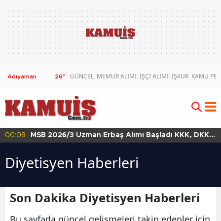
GÜNCEL
MEMUR ALIMI
İŞÇİ ALIMI
İŞKUR
KAMU PER
26
°
00:09
MSB 2026/3 Uzman Erbaş Alımı Başladı KKK, DKK
ve HKK Başvuru Şartları
Diyetisyen Haberleri
Son Dakika Diyetisyen Haberleri
Bu sayfada güncel gelişmeleri takip edenler için