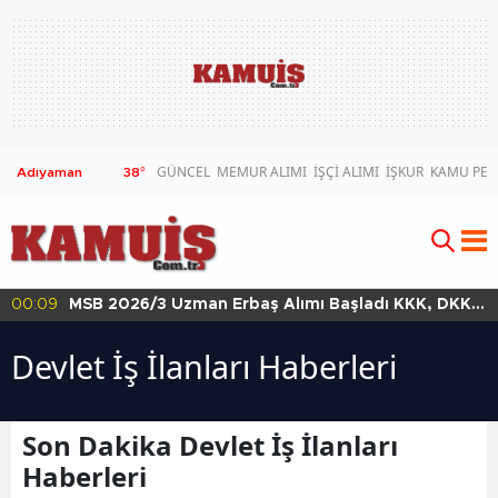
GÜNCEL
MEMUR ALIMI
İŞÇİ ALIMI
İŞKUR
KAMU PER
38
°
00:09
MSB 2026/3 Uzman Erbaş Alımı Başladı KKK, DKK
ve HKK Başvuru Şartları
Devlet İş İlanları Haberleri
Son Dakika Devlet İş İlanları
Haberleri