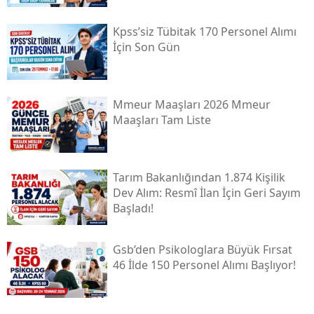
Kpss’siz Tübi̇tak 170 Personel Alımı
İçin Son Gün
Mmeur Maaşları 2026 Mmeur
Maaşları Tam Liste
Tarım Bakanlığından 1.874 Kişilik
Dev Alım: Resmî İlan İçin Geri Sayım
Başladı!
Gsb’den Psikologlara Büyük Fırsat
46 İlde 150 Personel Alımı Başlıyor!