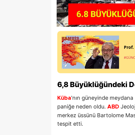
Prof.
#GÜNC
6,8 Büyüklüğündeki 
'nın güneyinde meydana 
Küba
paniğe neden oldu.
Jeoloj
ABD
merkez üssünü Bartolome Maso
tespit etti.