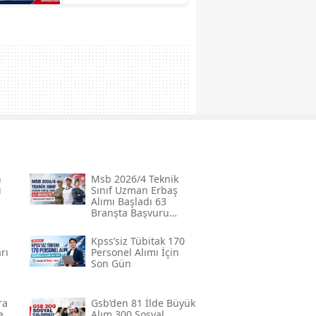
Şartlar ve Başvuru
n
Msb 2026/4 Teknik
ı
Sınıf Uzman Erbaş
Alımı Başladı 63
Branşta Başvuru
Şartları
Kpss’siz Tübi̇tak 170
rı
Personel Alımı İçin
Son Gün
i
ra
Gsb’den 81 İlde Büyük
e
Alım 300 Sosyal