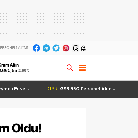
ERSONELİ ALIMI
12
Gram Altın
6.660,55
2,59%
şmeli Er ve
01:36
GSB 550 Personel Alımı
mı Başladı 3 İlan
Başvuruları Başladı KPSS 60
 Ağustos
Puanla Başvuru Yapılabilecek
m Oldu!