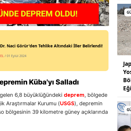
G
 Dr. Naci Görür'den Tehlike Altındaki İller Belirlendi!
EL
/ 01 Eylül 2024
Ja
Yo
Bö
Depremin
Küba
'yı Salladı
Eğ
gelen 6,8 büyüklüğündeki
, bölgede
deprem
ik Araştırmalar Kurumu (
), depremin
USGS
G
 bölgesinin 39 kilometre güney açıklarında