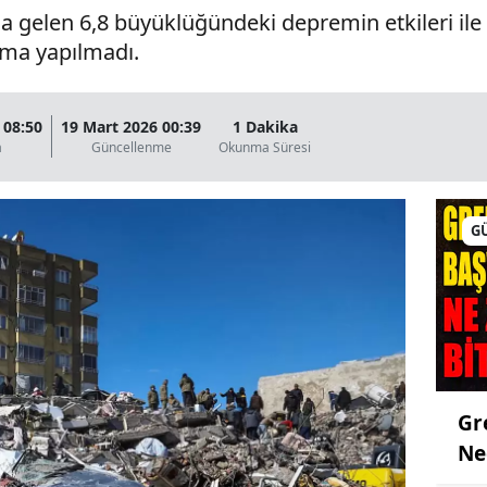
gelen 6,8 büyüklüğündeki depremin etkileri ile i
ama yapılmadı.
 08:50
19 Mart 2026 00:39
1 Dakika
a
Güncellenme
Okunma Süresi
G
Gr
Ne