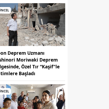
ÜNCEL
pon Deprem Uzmanı
shinori Moriwaki Deprem
lgesinde, Özel Tır “Kaşif"le
itimlere Başladı
ÜNCEL