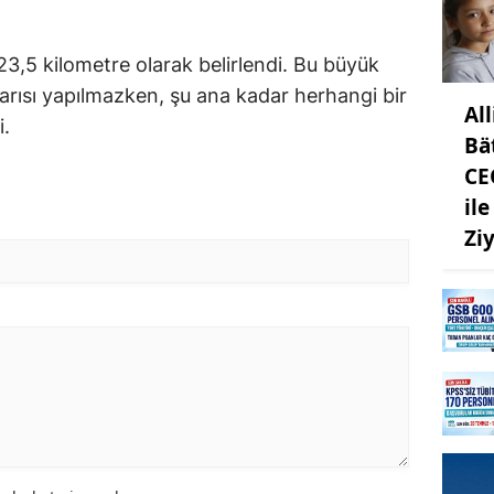
23,5 kilometre olarak belirlendi. Bu büyük
rısı yapılmazken, şu ana kadar herhangi bir
Al
i.
Bä
CE
il
Ziy