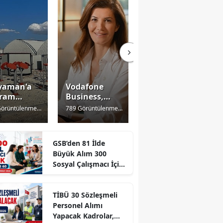
yaman'a
Vodafone
Dualar
yram
Business,
depremde
desi!
Depremden
hayatını
Görüntülenme
3
789 Görüntülenme
3
695 Görüntülenme
3
irden
Etkilenen
kaybedenler
nce
yıl önce
yıl önce
tek Geldi!
İşletmelerin
için
Yanında
GSB’den 81 İlde
Duruyor
Büyük Alım 300
Sosyal Çalışmacı İçin
Başvurular Başlıyor!
TİBÜ 30 Sözleşmeli
Personel Alımı
Yapacak Kadrolar,