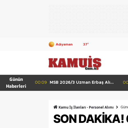
37
°
Günün
Belediyesi 50
00:09
MSB 2026/3 Uzman Erbaş Alımı
00
Haberleri
l Alacak Lise
Başladı KKK, DKK ve HKK
Başvuru Şartları
Günc
Kamu İş İlanları - Personel Alımı
SON DAKİKA! 