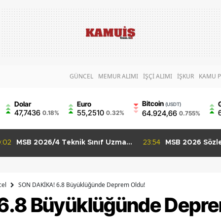
GÜNCEL
MEMUR ALIMI
İŞÇİ ALIMI
İŞKUR
KAMU P
Bitcoin
Dolar
Euro
(USDT)
47,7436
55,2510
64.924,66
0.18%
0.32%
0.755%
:02
MSB 2026/4 Teknik Sınıf Uzman
23:54
MSB 2026 Sözle
Erbaş Alımı Başladı 63 Branşta
Uzman Erbaş Alı
Başvuru Şartları
İçin Son Gün 9
el
SON DAKİKA! 6.8 Büyüklüğünde Deprem Oldu!
6.8 Büyüklüğünde Depre