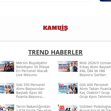
TREND HABERLER
Mersin Büyükşehir
Msb 2026/3 Uzma
Belediyesi 50 İtfaiye
Erbaş Alımı Başlad
Eri Personel Alacak
Kkk, Dkk Ve Hkk
Lise Mezunu
Başvuru Şartları
Gsb 550 Personel
Gsb 600 Personel
Alımı Başvuruları
Alımı Taban Puanla
Başladı Kpss 60
Kaç Olabilir? Grup
Puanla Başvuru
Grup Kpss Tahmin
Yapılabilecek
Tarım Bakanlığından
Gsb’den Psikologla
1.874 Kişilik Dev Alım:
Büyük Fırsat 46 İld