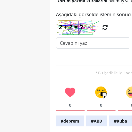
Yorum yazma kurallarını
okumuş ve k
Aşağıdaki görselde işlemin sonucu
* Bu içerik ile ilgili 
0
0
#deprem
#ABD
#Kuba