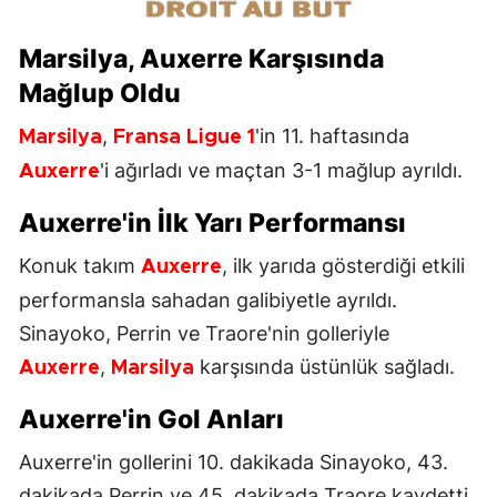
Marsilya
,
Auxerre
Karşısında
Mağlup Oldu
,
'in 11. haftasında
Marsilya
Fransa
Ligue 1
'i ağırladı ve maçtan 3-1 mağlup ayrıldı.
Auxerre
Auxerre
'in İlk Yarı Performansı
Konuk takım
, ilk yarıda gösterdiği etkili
Auxerre
performansla sahadan galibiyetle ayrıldı.
Sinayoko, Perrin ve Traore'nin golleriyle
,
karşısında üstünlük sağladı.
Auxerre
Marsilya
Auxerre'in Gol Anları
Auxerre'in gollerini 10. dakikada Sinayoko, 43.
dakikada Perrin ve 45. dakikada Traore kaydetti.