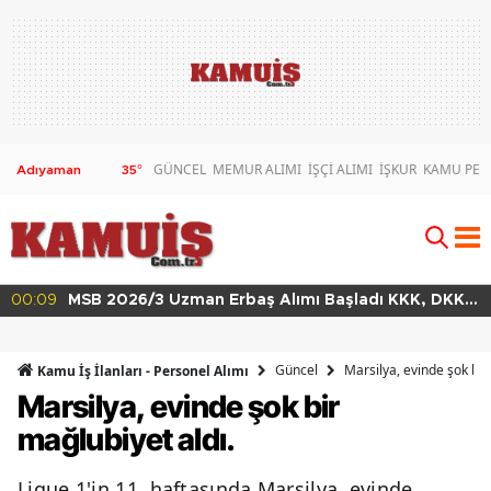
GÜNCEL
MEMUR ALIMI
İŞÇİ ALIMI
İŞKUR
KAMU PERS
35
°
00:09
MSB 2026/3 Uzman Erbaş Alımı Başladı KKK, DKK
ve HKK Başvuru Şartları
Güncel
Marsilya, evinde şok bir
Kamu İş İlanları - Personel Alımı
Marsilya, evinde şok bir
mağlubiyet aldı.
Ligue 1'in 11. haftasında Marsilya, evinde