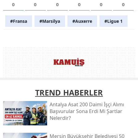
0
0
0
0
0
0
#Fransa
#Marsilya
#Auxerre
#Ligue 1
TREND HABERLER
Antalya Asat 200 Daimi İşçi Alımı
Başvurular Sona Erdi Mi Şartlar
Nelerdir?
Mersin Büyükşehir Belediyesi 50