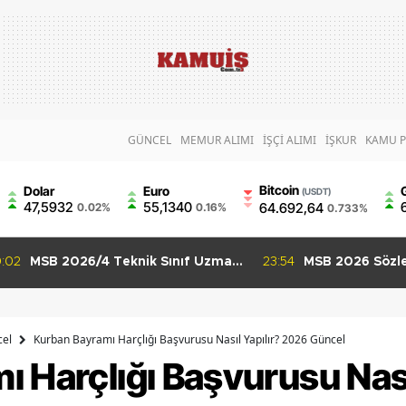
GÜNCEL
MEMUR ALIMI
İŞÇİ ALIMI
İŞKUR
KAMU P
Bitcoin
Dolar
Euro
(USDT)
47,5932
55,1340
64.692,64
0.02%
0.16%
0.733%
:54
MSB 2026 Sözleşmeli Er ve
01:36
GSB 550 Person
Uzman Erbaş Alımı Başladı 3 İlan
Başvuruları Ba
İçin Son Gün 9 Ağustos
Puanla Başvuru
el
Kurban Bayramı Harçlığı Başvurusu Nasıl Yapılır? 2026 Güncel
 Harçlığı Başvurusu Nasıl