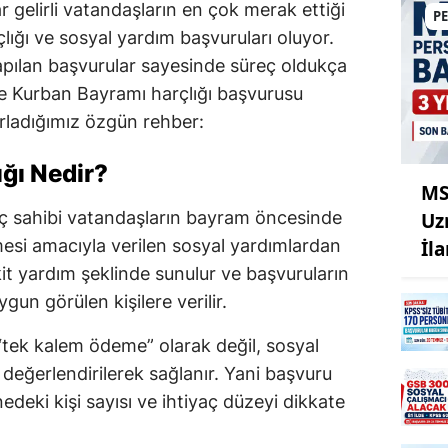
 gelirli vatandaşların en çok merak ettiği
P
lığı ve sosyal yardım başvuruları oluyor.
apılan başvurular sayesinde süreç oldukça
te Kurban Bayramı harçlığı başvurusu
rladığımız özgün rehber:
ğı Nedir?
MS
aç sahibi vatandaşların bayram öncesinde
Uz
lmesi amacıyla verilen sosyal yardımlardan
İl
akit yardım şeklinde sunulur ve başvuruların
un görülen kişilere verilir.
 “tek kalem ödeme” olarak değil, sosyal
eğerlendirilerek sağlanır. Yani başvuru
edeki kişi sayısı ve ihtiyaç düzeyi dikkate