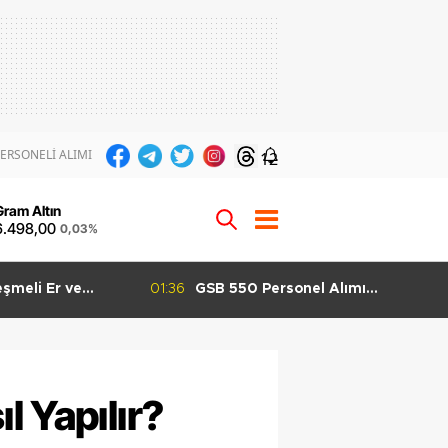
ERSONELİ ALIMI
12
Gram Altın
6.498,00
0,03%
el Alımı
01:29
GSB 600 Personel Alımı Taban
şladı KPSS 60
Puanları Kaç Olabilir? Grup Grup
 Yapılabilecek
KPSS Tahmini
 Yapılır?