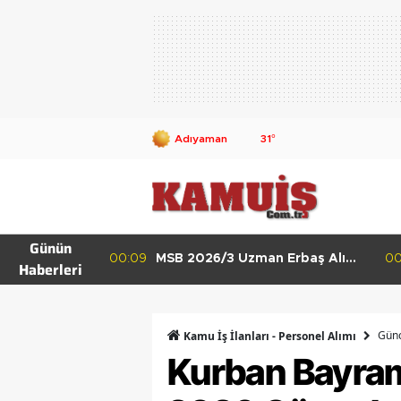
31
°
Günün
 Erbaş Alımı
00:02
MSB 2026/4 Teknik Sınıf Uzman
23
Haberleri
 ve HKK
Erbaş Alımı Başladı 63 Branşta
Başvuru Şartları
Günc
Kamu İş İlanları - Personel Alımı
Kurban Bayramı