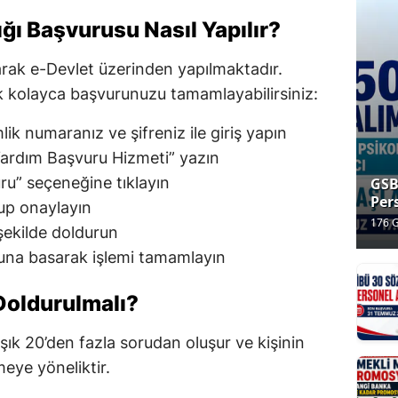
ğı Başvurusu Nasıl Yapılır?
rak e-Devlet üzerinden yapılmaktadır.
k kolayca başvurunuzu tamamlayabilirsiniz:
lik numaranız ve şifreniz ile giriş yapın
ardım Başvuru Hizmeti” yazın
ru” seçeneğine tıklayın
GSB
Per
up onaylayın
Baş
176 
şekilde doldurun
Baş
hafta
60 
una basarak işlemi tamamlayın
Baş
Yap
Doldurulmalı?
k 20’den fazla sorudan oluşur ve kişinin
ye yöneliktir.