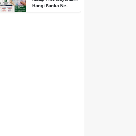
Hangi Banka Ne
Kadar Promosyon
Veriyor?