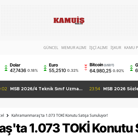
GÜNCEL
MEMUR ALIMI
İŞÇİ ALIMI
İŞKUR
KAMU P
Bitcoin
Dolar
Euro
G
(USDT)
47,7436
55,2510
6
64.980,25
0.18%
0.32%
0.92%
23:54
MSB 2026 Sözleşmeli Er ve
01:36
GSB 550 P
Uzman Erbaş Alımı Başladı 3 İlan
Başvurula
İçin Son Gün 9 Ağustos
Puanla Ba
el
Kahramanmaraş'ta 1.073 TOKİ Konutu Satışa Sunuluyor!
'ta 1.073 TOKİ Konutu 