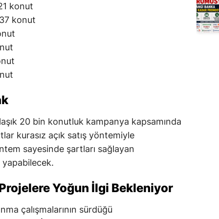
21 konut
337 konut
onut
onut
onut
onut
ak
klaşık 20 bin konutluk kampanya kapsamında
ar kurasız açık satış yöntemiyle
ntem sayesinde şartları sağlayan
 yapabilecek.
rojelere Yoğun İlgi Bekleniyor
nma çalışmalarının sürdüğü