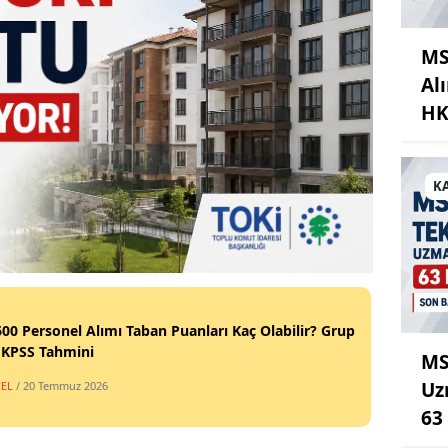
MS
Al
HK
K
00 Personel Alımı Taban Puanları Kaç Olabilir? Grup
 KPSS Tahmini
MS
Uz
EL
/ 20 Temmuz 2026
63