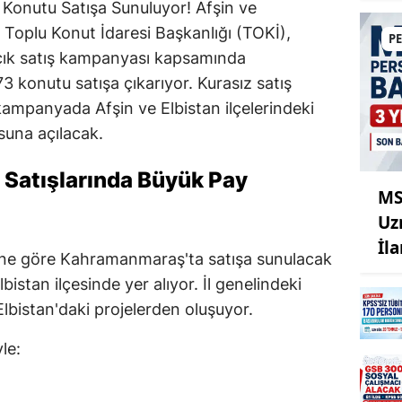
Konutu Satışa Sunuluyor! Afşin ve
 Toplu Konut İdaresi Başkanlığı (TOKİ),
P
çık satış kampanyası kapsamında
konutu satışa çıkarıyor. Kurasız satış
kampanyada Afşin ve Elbistan ilçelerindeki
suna açılacak.
Satışlarında Büyük Pay
MS
Uz
İl
esine göre Kahramanmaraş'ta satışa sunulacak
stan ilçesinde yer alıyor. İl genelindeki
Elbistan'daki projelerden oluşuyor.
le: