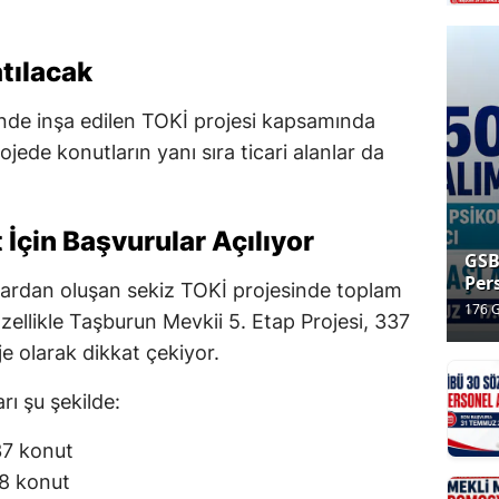
tılacak
i'nde inşa edilen TOKİ projesi kapsamında
jede konutların yanı sıra ticari alanlar da
 İçin Başvurular Açılıyor
GSB
Per
aplardan oluşan sekiz TOKİ projesinde toplam
Baş
176 
zellikle Taşburun Mevkii 5. Etap Projesi, 337
Baş
hafta
60 
je olarak dikkat çekiyor.
Baş
Yap
rı şu şekilde:
37 konut
68 konut