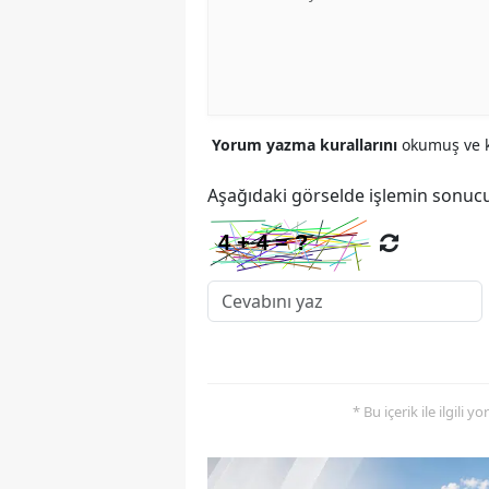
Yorum yazma kurallarını
okumuş ve k
Aşağıdaki görselde işlemin sonucu
* Bu içerik ile ilgili 