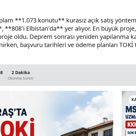
am **1.073 konutu** kurasız açık satış yöntemi
, **808'i Elbistan'da** yer alıyor. En büyük proje
proje oldu. Deprem sonrası yeniden yapılanma k
irken, başvuru tarihleri ve ödeme planları TOKİ 
08
2 Dakika
Okunma Süresi
K