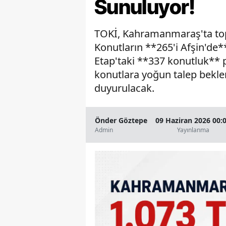
Sunuluyor!
TOKİ, Kahramanmaraş'ta topl
Konutların **265'i Afşin'de**
Etap'taki **337 konutluk** 
konutlara yoğun talep beklen
duyurulacak.
Önder Göztepe
09 Haziran 2026 00:
Admin
Yayınlanma