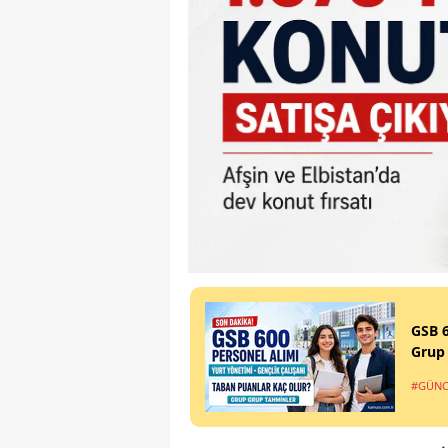
GSB 6
Grup
#GÜNC