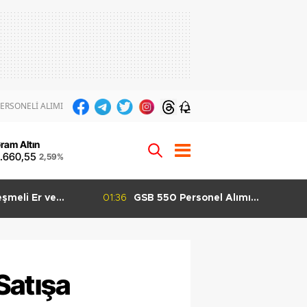
ERSONELİ ALIMI
12
ram Altın
.660,55
2,59%
ersonel Alımı
01:29
GSB 600 Personel Alımı Tab
rı Başladı KPSS 60
Puanları Kaç Olabilir? Grup G
şvuru Yapılabilecek
KPSS Tahmini
Satışa