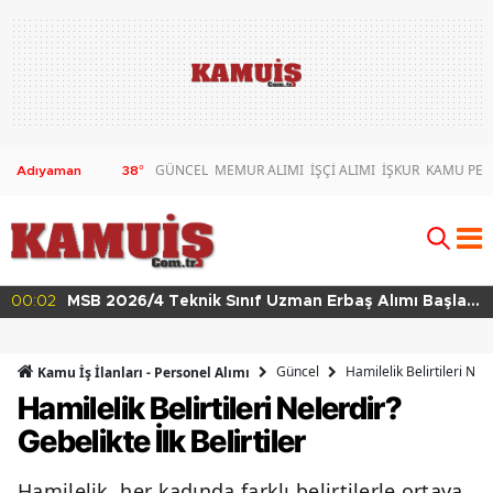
GÜNCEL
MEMUR ALIMI
İŞÇİ ALIMI
İŞKUR
KAMU PER
38
°
00:02
MSB 2026/4 Teknik Sınıf Uzman Erbaş Alımı Başladı
63 Branşta Başvuru Şartları
Güncel
Hamilelik Belirtileri Nele
Kamu İş İlanları - Personel Alımı
Hamilelik Belirtileri Nelerdir?
Gebelikte İlk Belirtiler
Hamilelik, her kadında farklı belirtilerle ortaya