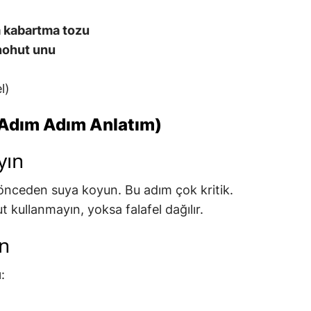
 kabartma tozu
nohut unu
l)
 (Adım Adım Anlatım)
yın
önceden suya koyun. Bu adım çok kritik.
kullanmayın, yoksa falafel dağılır.
in
: