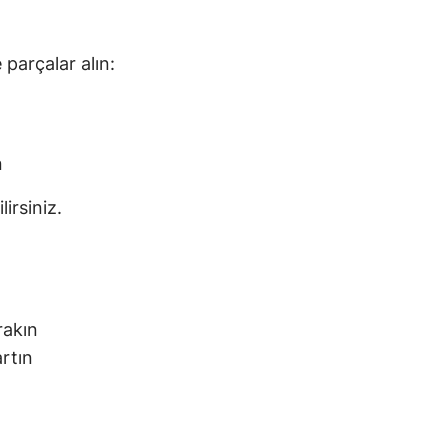
arçalar alın:
n
irsiniz.
rakın
artın