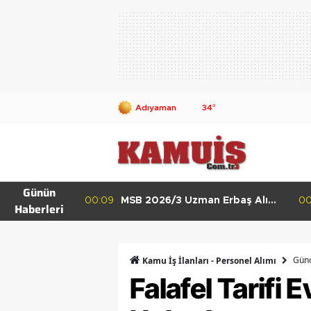
34
°
Günün
elediyesi 50
00:09
MSB 2026/3 Uzman Erbaş Alımı
00:
Haberleri
 Alacak Lise
Başladı KKK, DKK ve HKK
Başvuru Şartları
Günc
Kamu İş İlanları - Personel Alımı
Falafel Tarifi 