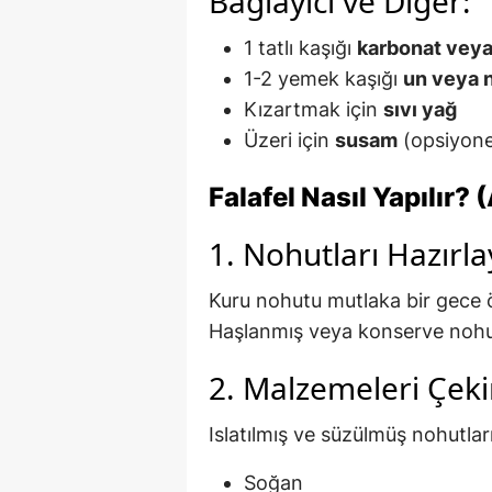
Bağlayıcı ve Diğer:
1 tatlı kaşığı
karbonat veya
1-2 yemek kaşığı
un veya 
Kızartmak için
sıvı yağ
Üzeri için
susam
(opsiyone
Falafel Nasıl Yapılır?
1. Nohutları Hazırla
Kuru nohutu mutlaka bir gece 
Haşlanmış veya konserve nohut 
2. Malzemeleri Çek
Islatılmış ve süzülmüş nohutları
Soğan