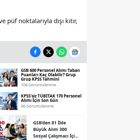
püf noktalarıyla dışı kıtır,
GSB 600 Personel Alımı Taban
Puanları Kaç Olabilir? Grup
Grup KPSS Tahmini
104 Görüntülenme
KPSS’siz TÜBİTAK 170 Personel
Alımı İçin Son Gün
66 Görüntülenme
GSB’den 81 İlde
Büyük Alım 300
Sosyal Çalışmacı İçin