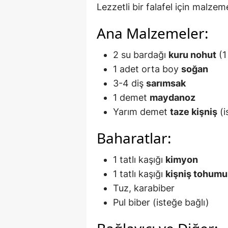
Lezzetli bir falafel için malzeme
Ana Malzemeler:
2 su bardağı
kuru nohut
(1
1 adet orta boy
soğan
3-4 diş
sarımsak
1 demet
maydanoz
Yarım demet
taze kişniş
(i
Baharatlar:
1 tatlı kaşığı
kimyon
1 tatlı kaşığı
kişniş tohumu
Tuz, karabiber
Pul biber (isteğe bağlı)