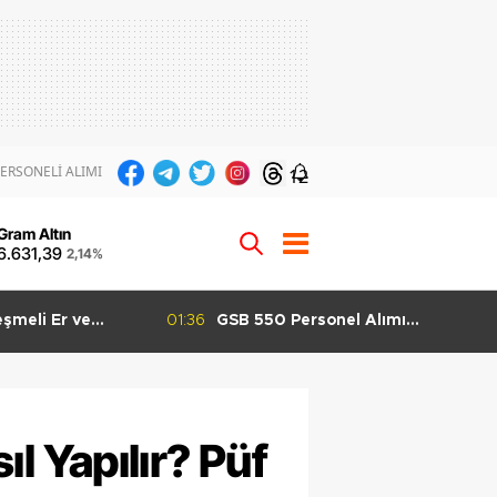
ERSONELİ ALIMI
12
Gram Altın
6.631,39
2,14%
meli Er ve
01:36
GSB 550 Personel Alımı
ı Başladı 3 İlan
Başvuruları Başladı KPSS 60
Ağustos
Puanla Başvuru Yapılabilecek
ıl Yapılır? Püf