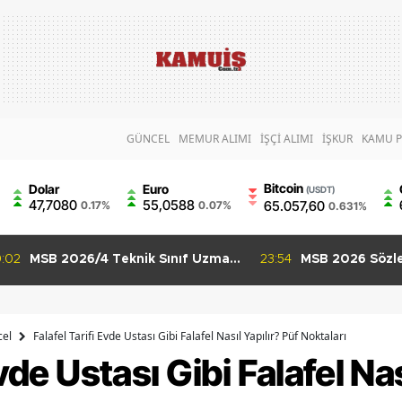
GÜNCEL
MEMUR ALIMI
İŞÇİ ALIMI
İŞKUR
KAMU P
Bitcoin
Dolar
Euro
(USDT)
47,7080
55,0588
65.057,60
0.17%
0.07%
0.631%
02
MSB 2026/4 Teknik Sınıf Uzman
23:54
MSB 2026 Sözleş
Erbaş Alımı Başladı 63 Branşta
Uzman Erbaş Alım
Başvuru Şartları
İçin Son Gün 9 
el
Falafel Tarifi Evde Ustası Gibi Falafel Nasıl Yapılır? Püf Noktaları
Evde Ustası Gibi Falafel Nas