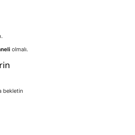
n.
aneli
olmalı.
rin
 bekletin