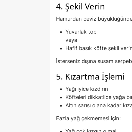
4. Şekil Verin
Hamurdan ceviz büyüklüğünde p
Yuvarlak top
veya
Hafif basık köfte şekli veri
İsterseniz dışına susam serpebil
5. Kızartma İşlemi
Yağı iyice kızdırın
Köfteleri dikkatlice yağa bı
Altın sarısı olana kadar kız
Fazla yağ çekmemesi için:
Yağ çok kızgın olmalı